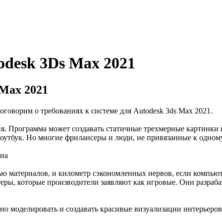
odesk 3Ds Max 2021
 Max 2021
говорим о требованиях к системе для Autodesk 3ds Max 2021.
. Программа может создавать статичные трехмерные картинки 
утбук. Но многие фрилансеры и люди, не привязанные к одному м
жна
вью материалов, и километр сэкономленных нервов, если компь
ры, которые производители заявляют как игровые. Они разраба
но моделировать и создавать красивые визуализации интерьеров