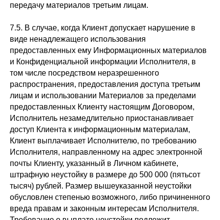
передачу материалов третьим лицам.
7.5. В случае, когда Клиент допускает нарушение в
виде ненадлежащего использования
предоставленных ему Информационных материалов
и Конфиденциальной информации Исполнителя, в
том числе посредством неразрешенного
распространения, предоставления доступа третьим
лицам и использовании Материалов за пределами
предоставленных Клиенту настоящим Договором,
Исполнитель незамедлительно приостанавливает
доступ Клиента к информационным материалам,
admin@ok-visual.ru
+7 (934) 477-18-63
Клиент выплачивает Исполнителю, по требованию
ИП Кондрашина Алла Александровна
Юридический адрес:
Исполнителя, направленному на адрес электронной
ИНН: 781429539539
197082, Россия, г. Санкт-Петербург,
ОГРН: 325784700214610
ул. Туристская, д. 30
почты Клиенту, указанный в Личном кабинете,
штрафную неустойку в размере до 500 000 (пятьсот
НАШИ ПАРТНЕРЫ:
тысяч) рублей. Размер вышеуказанной неустойки
обусловлен степенью возможного, либо причиненного
Политика обработки персональных данных
Согласие на обработку персональных данных
вреда правам и законным интересам Исполнителя.
Согласие на получение информационной и рекламной рассылки
Требование о выплате неустойки подлежит