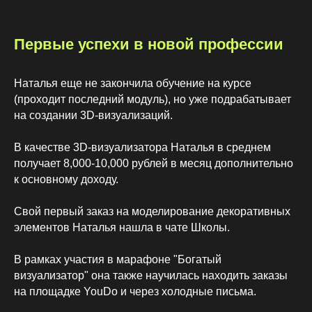
Первые успехи в новой профессии
Наталья еще не закончила обучение на курсе
(проходит последний модуль), но уже подрабатывает
на создании 3D-визуализаций.
В качестве 3D-визуализатора Наталья в среднем
получает 8,000-10,000 рублей в месяц дополнительно
к основному доходу.
Хотите тоже освоить профессию 3D–визуализатора и
Свой первый заказ на моделирование декоративных
зарабатывать?
элементов Наталья нашла в чате Школы.
Оставьте заявку по кнопке ниже и получите
специальную цену на курс
«
Высшая школа 3D
»
В рамках участия в марафоне "Богатый
Записаться на онлайн-курс
визуализатор" она также научилась находить заказы
на площадке YouDo и через холодные письма.