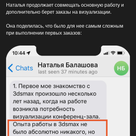
Наталья продолжает совмещать основную работу и
дополнительно берет заказы на визуализации.
Она поделилась, что было для нее самым сложным
при выполнении первых заказов:
admin@ok-visual.ru
+7 (934) 477-18-63
ИП Кондрашина Алла Александровна
Юридический адрес:
ИНН: 781429539539
197082, Россия, г. Санкт-Петербург,
ОГРН: 325784700214610
ул. Туристская, д. 30
НАШИ ПАРТНЕРЫ: