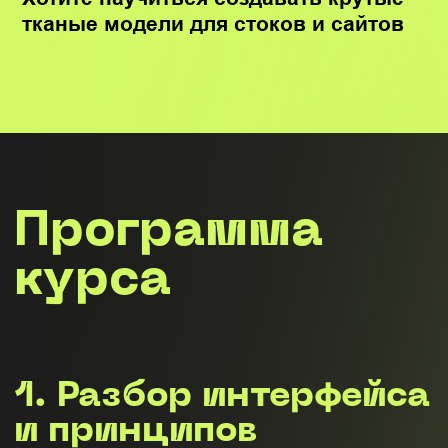
Верхняя панель
Навигация во вьюпорте
Создание примитивов и работа с
ними
2D и 3D вьюпорты. Параметры и
настройки вьюпортов
Работа с инструментами в 2D
панели
Работа с инструментами в 3D
панели
Панель Objekt Browser
Панель Property Editor
Понятие развертки
Инструменты развертки в 3Ds Max
Принципы моделирования тканей
Теория материалов. Corona Legacy
Mtl и Corona Physical Mtl
2. Моделирование:
Детская комната