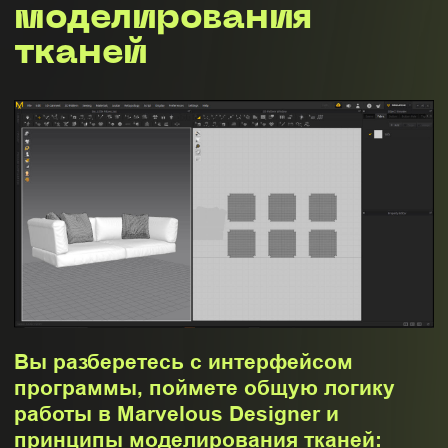
Узнаете, как работать с разверткой
объектов и тканей в Marvelous
Designer и 3Ds Max. Сделаете
различные предметы: подушка месяц,
набор подушек тетрис, игрушка
гусеница, пуф детский пингвин,
индейское пончо и балдахин на
кроватку.