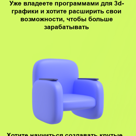
курса
1. Разбор интерфейса
и принципов
моделирования
тканей
Вы разберетесь с интерфейсом
программы, поймете общую логику
работы в Marvelous Designer и
принципы моделирования тканей: