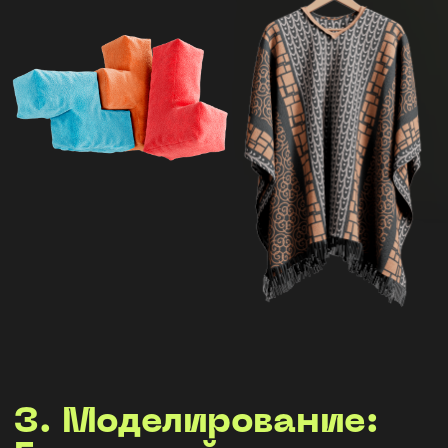
В результате
вы научитесь
создавать
любые тканые
модели