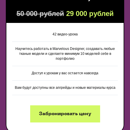
50 000 рублей
29 000 рублей
Записаться на курс
42 видео-урока
Научитесь работать в Marvelous Designer, создавать любые
тканые модели и сделаете минимум 10 моделей себе в
портфолио
Доступ к урокам у вас остается навсегда
admin@ok-visual.ru
+7 (934) 477-18-63
ИП Кондрашина Алла Александровна
Юридический адрес:
Вам будут доступны все апгрейды и новые материалы курса
ИНН: 781429539539
197082, Россия, г. Санкт-Петербург,
ОГРН: 325784700214610
ул. Туристская, д. 30
НАШИ ПАРТНЕРЫ:
Забронировать цену
Политика обработки персональных данных
Согласие на обработку персональных данных
Согласие на получение информационной и рекламной рассылки
Согласие на обработку файлов cookie