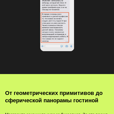
От геометрических примитивов до
сферической панорамы гостиной