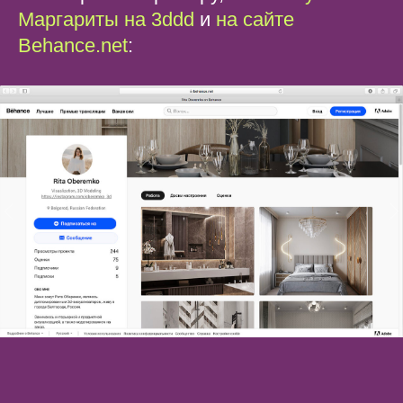
Маргариты на 3ddd
и
на сайте
Behance.net
: