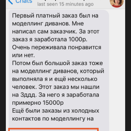
admin@ok-visual.ru
+7 (934) 477-18-63
ИП Кондрашина Алла Александровна
Юридический адрес:
ИНН: 781429539539
197082, Россия, г. Санкт-Петербург,
ОГРН: 325784700214610
ул. Туристская, д. 30
НАШИ ПАРТНЕРЫ:
Политика обработки персональных данных
Согласие на обработку персональных данных
Согласие на получение информационной и рекламной рассылки
Согласие на обработку файлов cookie
Публичная оферта
Дополнительная общеобразовательная программа
Лицензия на осуществление образовательной деятельности