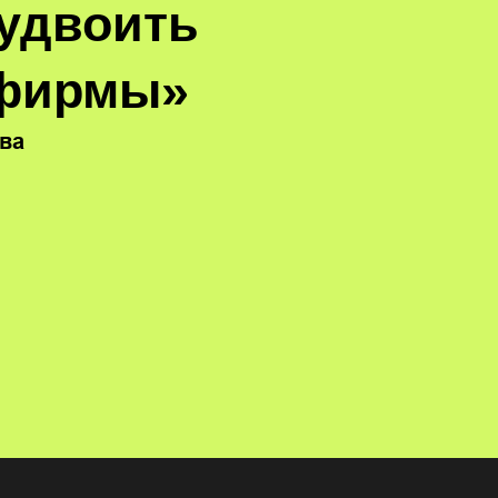
 удвоить
фирмы»
ва