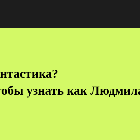
антастика?
тобы узнать как Людмила