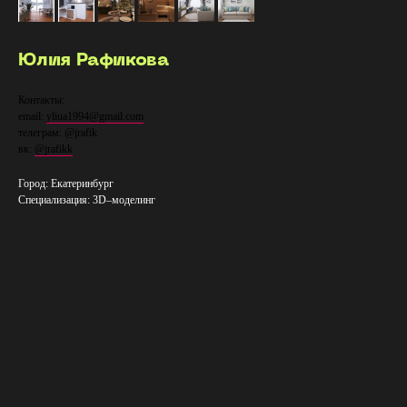
Юлия Рафикова
Контакты:
email:
yliua1994@gmail.com
телеграм: @jrafik
вк:
@jrafikk
Город: Екатеринбург
Специализация: 3D–​моделинг