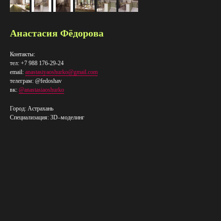
Анастасия Фёдорова
Контакты:
тел: +7 988 176-29-24
email:
anastasiyaoshurko@gmail.com
телеграм: @fedoshav
вк:
@anastasiaoshurko
Город: Астрахань
Специализация: 3D–​моделинг