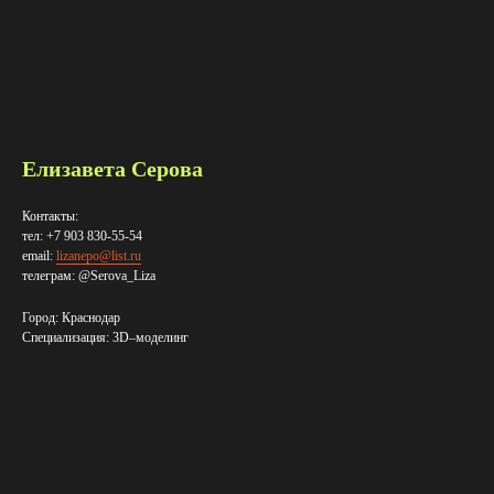
Елизавета Серова
Контакты:
тел: +7 903 830-55-54
email:
lizanepo@list.ru
телеграм: @Serova_Liza
Город: Краснодар
Специализация: 3D–​моделинг