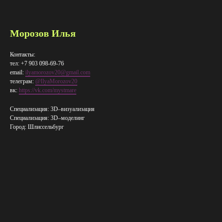
Морозов Илья
Контакты:
тел: +7 903 098-69-76
email:
ilyamorozov20@gmail.com
телеграм:
@IlyaMorozov20
вк:
https://vk.com/mystmare
Специализация: 3D–визуализация
Специализация: 3D–​моделинг
Город: Шлиссельбург