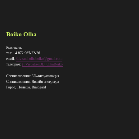
Boiko Olha
Контакты:
тел: +4 872 965-22-26
email:
3dvisual.olhaboiko@gmail.com
телеграм:
@Visualizer3D_OlhaBoiko
Специализация: 3D–визуализация
Специализация: Дизайн интерьера
Город: Польша, Bialogard