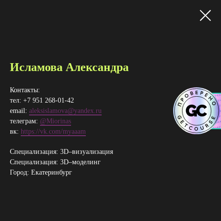
Исламова Александра
Контакты:
тел: +7 951 268-01-42
email:
aleksislamova@yandex.ru
телеграм:
@Miorinas
вк:
https://vk.com/myaaam
Специализация: 3D–визуализация
Специализация: 3D–​моделинг
Город: Екатеринбург