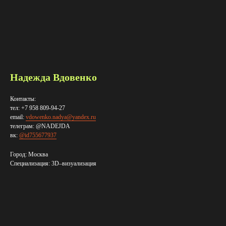
Надежда Вдовенко
Контакты:
тел: +7 958 809-94-27
email:
vdowenko.nadya@yandex.ru
телеграм: @NADEJDA
вк:
@id755677937
Город: Москва
Специализация: 3D–визуализация