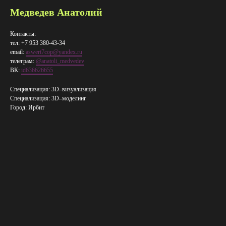
Медведев Анатолий
Контакты:
тел: +7 953 380-43-34
email:
aswert7cop@yandex.ru
телеграм:
@anatoli_medvedev
ВК:
id636626655
Специализация: 3D–визуализация
Специализация: 3D–​моделинг
Город: Ирбит