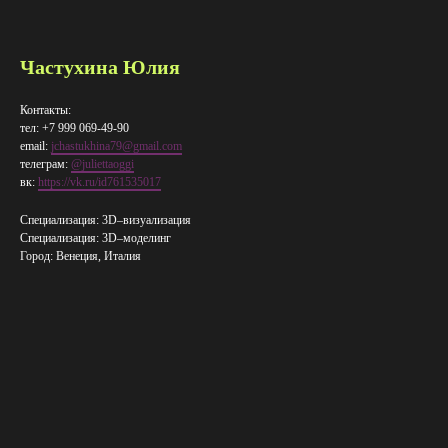
Частухина Юлия
Контакты:
тел: +7 999 069-49-90
email:
jchastukhina79@gmail.com
телеграм:
@juliettaoggi
вк:
https://vk.ru/id761535017
Специализация: 3D–визуализация
Специализация: 3D–​моделинг
Город: Венеция, Италия