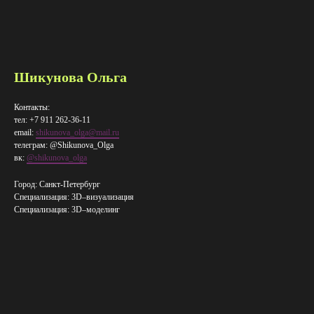
Шикунова Ольга
Контакты:
тел: +7 911 262-36-11
email:
shikunova_olga@mail.ru
телеграм: @Shikunova_Olga
вк:
@shikunova_olga
Город: Санкт-Петербург
Специализация: 3D–визуализация
Специализация: 3D–​моделинг