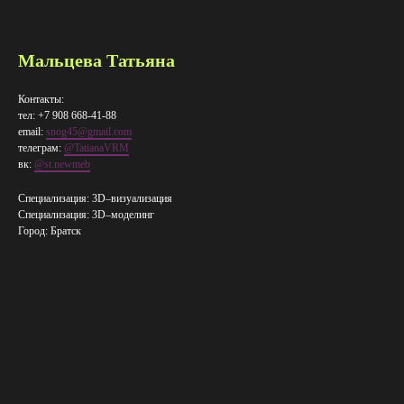
Мальцева Татьяна
Контакты:
тел: +7 908 668-41-88
email:
snog45@gmail.com
телеграм:
@TatianaVRM
вк:
@st.newmeb
Специализация: 3D–визуализация
Специализация: 3D–​моделинг
Город: Братск