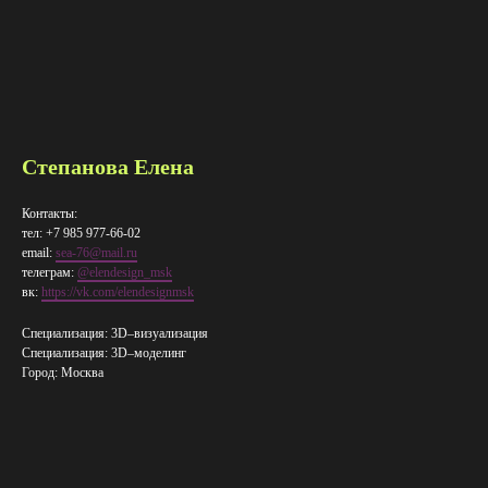
Степанова Елена
Контакты:
тел: +7 985 977-66-02
email:
sea-76@mail.ru
телеграм:
@elendesign_msk
вк:
https://vk.com/elendesignmsk
Специализация: 3D–визуализация
Специализация: 3D–​моделинг
Город: Москва