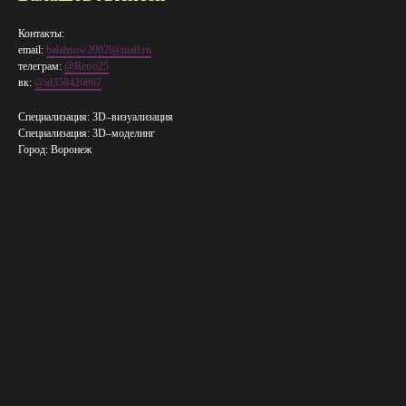
Контакты:
email:
balahsow2002l@mail.ru
телеграм:
@Retro25
вк:
@id358420867
Специализация: 3D–визуализация
Специализация: 3D–​моделинг
Город: Воронеж