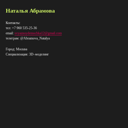
Наталья Абрамова
Контакты:
тел: +7 960 535-25-36
email:
svyaznoydemochka12@gmail.com
телеграм: @Abramova_Natalya
Город: Москва
Специализация: 3D–​моделинг