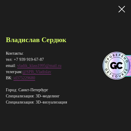
Владислав Сердюк
Контакты:
тел: +7 939 919-67-87
email:
vladik_klass1995@mail.ru
телеграм:
@SPB_Vladislav
ВК:
id375229680
Город: Санкт-Петербург
Специализация: 3D–​моделинг
Специализация: 3D–визуализация