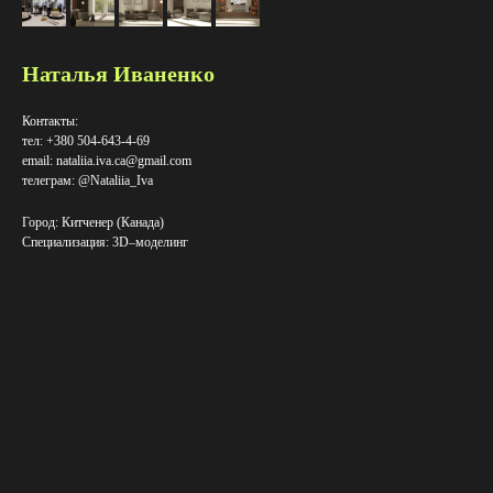
Наталья Иваненко
Контакты:
тел: +380 504-643-4-69
email: nataliia.iva.ca@gmail.com
телеграм: @Nataliia_Iva
Город: Китченер (Канада)
Специализация: 3D–​моделинг