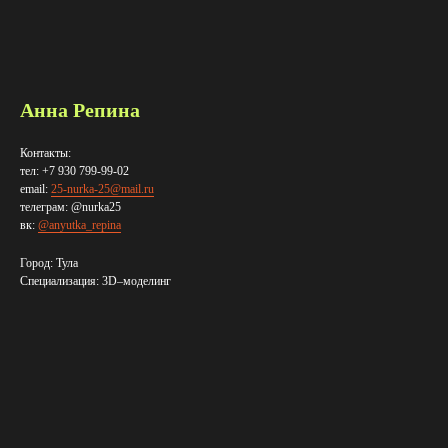
Анна Репина
Контакты:
тел: +7 930 799-99-02
email:
25-nurka-25@mail.ru
телеграм: @nurka25
вк:
@anyutka_repina
Город: Тула
Специализация: 3D–​моделинг