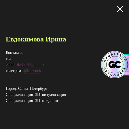
Евдокимова Ирина
Контакты:
тел:
email:
darik-84@mail.ru
телеграм:
@iraevdok
Город: Санкт-Петербург
Специализация: 3D–визуализация
Специализация: 3D–​моделинг