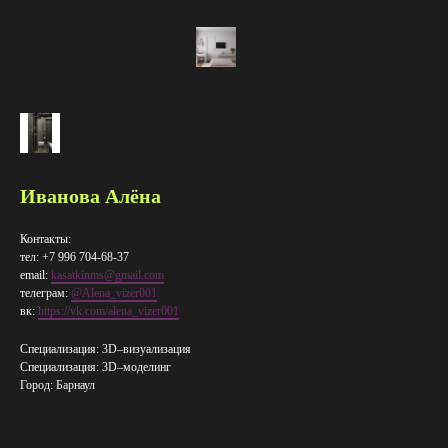
Иванова Алёна
Контакты:
тел: +7 996 704-68-37
email:
kasatkinms@gmail.com
телеграм:
@Alena_vizer001
вк:
https://vk.com/alena_vizer001
Специализация: 3D–визуализация
Специализация: 3D–​моделинг
Город: Барнаул