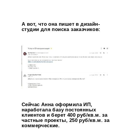
admin@ok-visual.ru
+7 (934) 477-18-63
ИП Кондрашина Алла Александровна
Юридический адрес:
ИНН: 781429539539
197082, Россия, г. Санкт-Петербург,
ОГРН: 325784700214610
ул. Туристская, д. 30
А вот, что она пишет в дизайн-
студии для поиска заказчиков:
НАШИ ПАРТНЕРЫ:
Политика обработки персональных данных
Согласие на обработку персональных данных
Согласие на получение информационной и рекламной рассылки
Согласие на обработку файлов cookie
Публичная оферта
Дополнительная общеобразовательная программа
Лицензия на осуществление образовательной деятельности
Сейчас Анна оформила ИП,
наработала базу постоянных
клиентов и берет 400 руб/кв.м. за
частные проекты, 250 руб/кв.м. за
коммерческие.